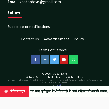
Email:
khabardose@gmail.com
Follow
Subscribe to notifications
Contact Us
Advertisement
Policy
Terms of Service
Facebook
Instagram
Twitter
YouTube
WhatsApp
© 2026,
Khabar Dose
Website Developed & Maintained by Webtik Media
All content and news on this website are published solely by the website owner. Webtik Media assumes no
responsibility for its content.
त लगाए अन्य गंभीर आरोप, वीडियो हुआ वायरल
कोटद्वार के बाद हरिद्वार में भी विवादों में आई महिला पीआरडी जवान, रोडवेज बस
ब्रेकिंग न्यूज़
ब्रेकिंग न्यूज़
SIR के नोटिसों पर कांग्रेस ने 