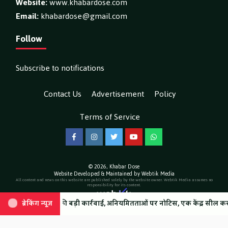
Website:
www.khabardose.com
Email:
khabardose@gmail.com
Follow
Subscribe to notifications
Contact Us
Advertisement
Policy
Terms of Service
Facebook
Instagram
Twitter
YouTube
WhatsApp
© 2026,
Khabar Dose
Website Developed & Maintained by Webtik Media
All content and news on this website are published solely by the website owner. Webtik Media assumes no
responsibility for its content.
्रशासन की बड़ी कार्रवाई, अनियमितताओं पर नोटिस, एक केंद्र सील करने के निर्देश
वाएं बनीं बड़ी राहत, एक दिन में 22,608 श्रद्धालुओं का उपचार, सीडीओ ने एमआरपी का 
ब्रेकिंग न्यूज़
ब्रेकिंग न्यूज़