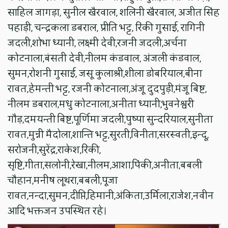
साहिल जागड़ा, सुनील खैरवाल, शलिनी खैरवाल, अजीत सिंह
पहाड़ी, चन्द्रकला डबराल, प्रीति भट्ट, रिंकी गुसाई, रागिनी
जदली,शोभा ध्यानी, लक्ष्मी देवी,रजनी जदली,अर्चना
कोटनाला,बंसती देवी,नीलम कंडवाल, अंजली कंडवाल,
सुमन,रोशनी गुसाई, जसू कुलाश्री,शीला डोबरियाल,बीना
रावत,हेमन्ती भट्ट, रजनी कोटनाला,अंजू दुदपुड़ी,मंजू बिष्ट,
नीलम डबराल,मधु कोटनाला,अनीता ध्यानी,भुवनेश्वरी
गौड़,दमयन्ती बिष्ट,पूर्णिमा जदली,पुष्पा सुन्दरियाल,सुनीता
रावत,मुन्नी मैदोला,शान्ति भट्ट,सुरती,विनीता,सरस्वती,इन्दू,
सरोजनी,सुरेंद्र,राकेश,रिंकी,
सृष्टि,गीता,सलोनी,रेखा,नीलम,आशा,पिंकी,अनीता,बबली
चौहान,मनीष लूथरा,बबली,पूजा
रावत,नन्दा,सुमन,दीप्ति,हिमानी,अंकिता,उर्मिला,राजेश,नवीन
आदि भक्तजन उपस्थित रहे।