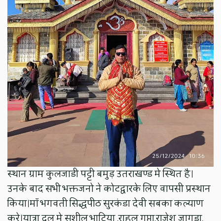
स्थान ग्राम कुलजाडी पट्टी बमुड़ उतराखण्ड मे स्थित है।
उनके बाद सभी भक्तजनो ने कोटद्वारके लिए वापसी प्रस्थान
किया।माॅ भगवती सिद्धपीठ सुरकंडा देवी सबका कल्याण
करे।यात्रा दल मे सुशील भाटिया ,राहुल गुप्ता,राजेश जागड़ा,