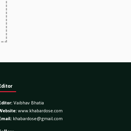
Editor
Editor:
Vaibhav Bhatia
Website:
www.khabardose.com
Email:
khabardose@gmail.com