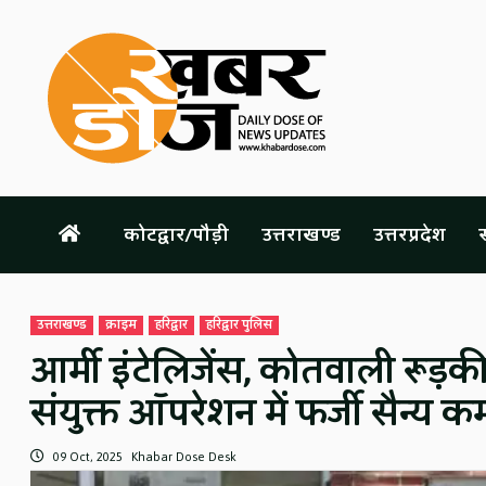
Skip
to
content
कोटद्वार/पौड़ी
उत्तराखण्ड
उत्तरप्रदेश
स
उत्तराखण्ड
क्राइम
हरिद्वार
हरिद्वार पुलिस
आर्मी इंटेलिजेंस, कोतवाली रूड़क
संयुक्त ऑपरेशन में फर्जी सैन्य कर
09 Oct, 2025
Khabar Dose Desk