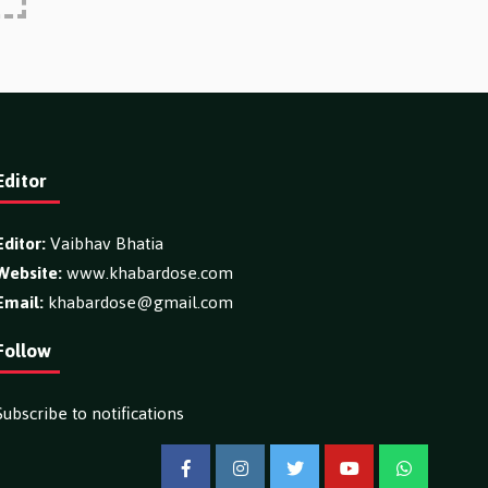
Editor
Editor:
Vaibhav Bhatia
Website:
www.khabardose.com
Email:
khabardose@gmail.com
Follow
Subscribe to notifications
Facebook
Instagram
Twitter
YouTube
WhatsApp