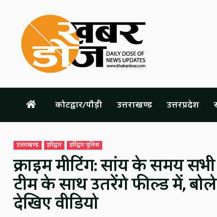
Skip
to
content
कोटद्वार/पौड़ी
उत्तराखण्ड
उत्तरप्रदेश
स
उत्तराखण्ड
हरिद्वार
हरिद्वार पुलिस
क्राइम मीटिंग: सांय के समय सभी प
टीम के साथ उतरेंगे फील्ड में, बो
देखिए वीडियो