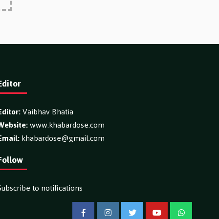
Editor
Editor:
Vaibhav Bhatia
Website:
www.khabardose.com
Email:
khabardose@gmail.com
Follow
Subscribe to notifications
Facebook
Instagram
Twitter
YouTube
WhatsApp