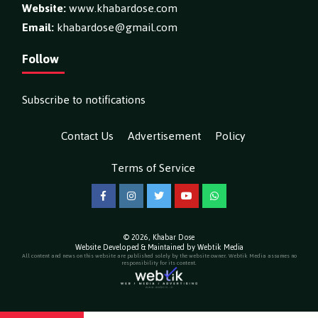
Website:
www.khabardose.com
Email:
khabardose@gmail.com
Follow
Subscribe to notifications
Contact Us
Advertisement
Policy
Terms of Service
Facebook
Instagram
Twitter
YouTube
WhatsApp
© 2026,
Khabar Dose
Website Developed & Maintained by Webtik Media
All content and news on this website are published solely by the website owner. Webtik Media assumes no
responsibility for its content.