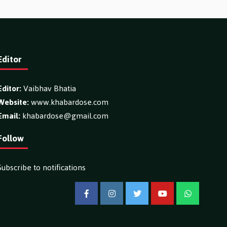
Editor
Editor:
Vaibhav Bhatia
Website:
www.khabardose.com
Email:
khabardose@gmail.com
Follow
Subscribe to notifications
Facebook
Instagram
Twitter
YouTube
WhatsApp