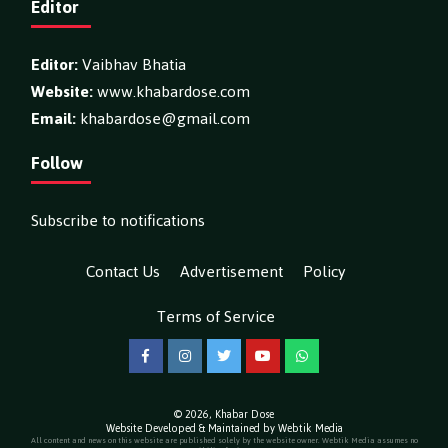
Editor
Editor:
Vaibhav Bhatia
Website:
www.khabardose.com
Email:
khabardose@gmail.com
Follow
Subscribe to notifications
Contact Us
Advertisement
Policy
Terms of Service
Facebook
Instagram
Twitter
YouTube
WhatsApp
© 2026,
Khabar Dose
Website Developed & Maintained by Webtik Media
All content and news on this website are published solely by the website owner. Webtik Media assumes no