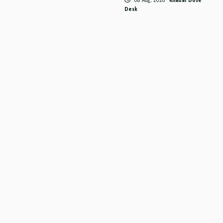
08 Aug, 2026
Khabar Dose
Desk