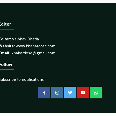
Editor
Editor:
Vaibhav Bhatia
Website:
www.khabardose.com
Email:
khabardose@gmail.com
Follow
Subscribe to notifications
Facebook
Instagram
Twitter
YouTube
WhatsApp
ontent.