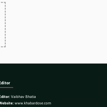
Editor
Editor:
Vaibhav Bhatia
Website:
www.khabardose.com