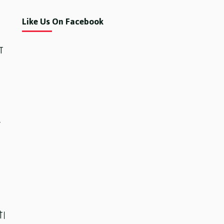
Like Us On Facebook
ग
े।