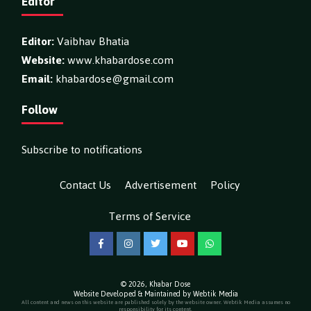
Editor
Editor:
Vaibhav Bhatia
Website:
www.khabardose.com
Email:
khabardose@gmail.com
Follow
Subscribe to notifications
Contact Us
Advertisement
Policy
Terms of Service
Facebook
Instagram
Twitter
YouTube
WhatsApp
© 2026,
Khabar Dose
Website Developed & Maintained by Webtik Media
All content and news on this website are published solely by the website owner. Webtik Media assumes no
responsibility for its content.