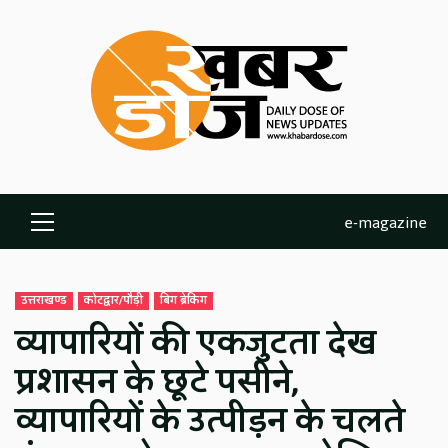
Skip
to
content
e-magazine
Primary
Menu
उत्तराखण्ड
कोटद्वार/पौड़ी
बिग ब्रेकिंग
व्यापारियों की एकजुटता देख
प्रशासन के छूटे पसीने,
व्यापारियों के उत्पीड़न के चलते