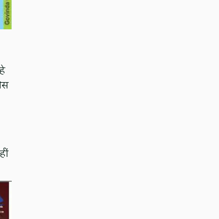
हे
लिस
हीं