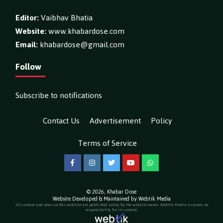
Editor:
Vaibhav Bhatia
Website:
www.khabardose.com
Email:
khabardose@gmail.com
Follow
Subscribe to notifications
Contact Us
Advertisement
Policy
Terms of Service
Facebook
Instagram
Twitter
YouTube
WhatsApp
© 2026,
Khabar Dose
Website Developed & Maintained by Webtik Media
All content and news on this website are published solely by the website owner. Webtik Media assumes no
responsibility for its content.