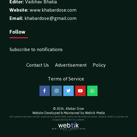
Editor:
Vaibhav Bhatia
Website:
www.khabardose.com
Email:
khabardose@gmail.com
Follow
Subscribe to notifications
Contact Us
Advertisement
Policy
Terms of Service
Facebook
Instagram
Twitter
YouTube
WhatsApp
© 2026,
Khabar Dose
Website Developed & Maintained by Webtik Media
All content and news on this website are published solely by the website owner. Webtik Media assumes no
responsibility for its content.