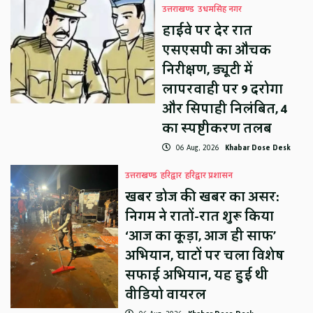
उत्तराखण्ड
उधमसिंह नगर
हाईवे पर देर रात
एसएसपी का औचक
निरीक्षण, ड्यूटी में
लापरवाही पर 9 दरोगा
और सिपाही निलंबित, 4
का स्पष्टीकरण तलब
06 Aug, 2026
Khabar Dose Desk
उत्तराखण्ड
हरिद्वार
हरिद्वार प्रशासन
खबर डोज की खबर का असर:
निगम ने रातों-रात शुरू किया
‘आज का कूड़ा, आज ही साफ’
अभियान, घाटों पर चला विशेष
सफाई अभियान, यह हुई थी
वीडियो वायरल