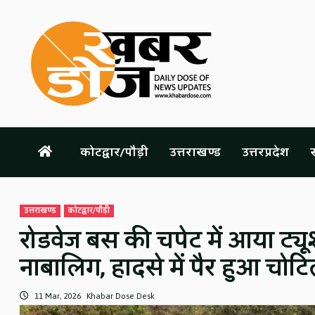
Skip
to
content
कोटद्वार/पौड़ी
उत्तराखण्ड
उत्तरप्रदेश
स
उत्तराखण्ड
कोटद्वार/पौड़ी
रोडवेज बस की चपेट में आया ट्य
नाबालिग, हादसे में पैर हुआ चोट
11 Mar, 2026
Khabar Dose Desk