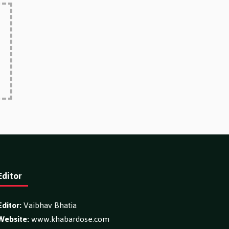
Editor
Editor:
Vaibhav Bhatia
Website:
www.khabardose.com