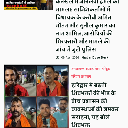
कनखल में जानलेवा हमले का
मामला: साजिशकर्ताओं में
विधायक के करीबी अमित
गौतम और सुनील कुमार का
नाम शामिल, आरोपियों की
गिरफ्तारी और मामले की
जांच में जुटी पुलिस
08 Aug, 2026
Khabar Dose Desk
उत्तराखण्ड
कावड़ मेला
हरिद्वार
हरिद्वार प्रशासन
हरिद्वार में बढ़ती
शिवभक्तों की भीड़ के
बीच प्रशासन की
व्यवस्थाओं की जमकर
सराहना, यह बोले
शिवभक्त