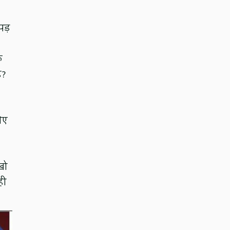
पड़
ि
ै?
िए
खो
ही