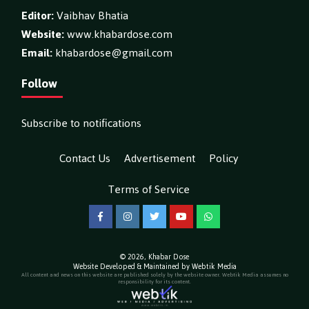
Editor:
Vaibhav Bhatia
Website:
www.khabardose.com
Email:
khabardose@gmail.com
Follow
Subscribe to notifications
Contact Us
Advertisement
Policy
Terms of Service
Facebook
Instagram
Twitter
YouTube
WhatsApp
© 2026,
Khabar Dose
Website Developed & Maintained by Webtik Media
All content and news on this website are published solely by the website owner. Webtik Media assumes no
responsibility for its content.