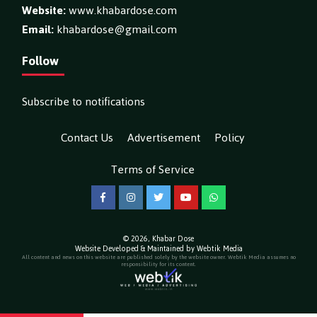
Website:
www.khabardose.com
Email:
khabardose@gmail.com
Follow
Subscribe to notifications
Contact Us
Advertisement
Policy
Terms of Service
Facebook
Instagram
Twitter
YouTube
WhatsApp
© 2026,
Khabar Dose
Website Developed & Maintained by Webtik Media
All content and news on this website are published solely by the website owner. Webtik Media assumes no
responsibility for its content.