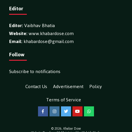
Editor
Editor:
Vaibhav Bhatia
Website:
www.khabardose.com
Email:
khabardose@gmail.com
Follow
Subscribe to notifications
Contact Us
Advertisement
Policy
Terms of Service
Facebook
Instagram
Twitter
YouTube
WhatsApp
© 2026,
Khabar Dose