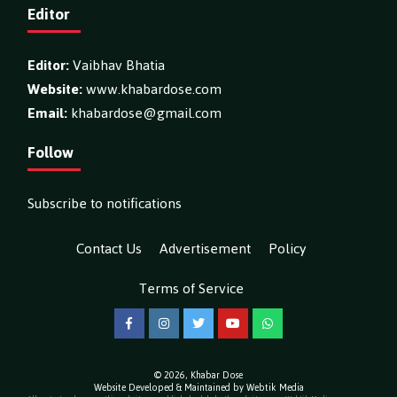
Editor
Editor:
Vaibhav Bhatia
Website:
www.khabardose.com
Email:
khabardose@gmail.com
Follow
Subscribe to notifications
Contact Us
Advertisement
Policy
Terms of Service
Facebook
Instagram
Twitter
YouTube
WhatsApp
© 2026,
Khabar Dose
Website Developed & Maintained by Webtik Media