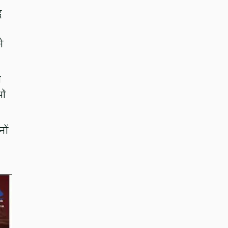
ध
े
य
ओं
नों