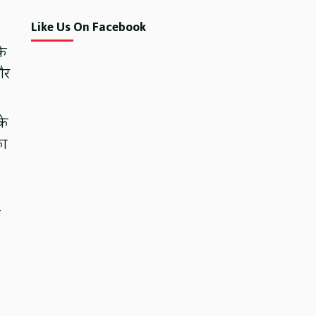
Like Us On Facebook
के
और
के
का
ए