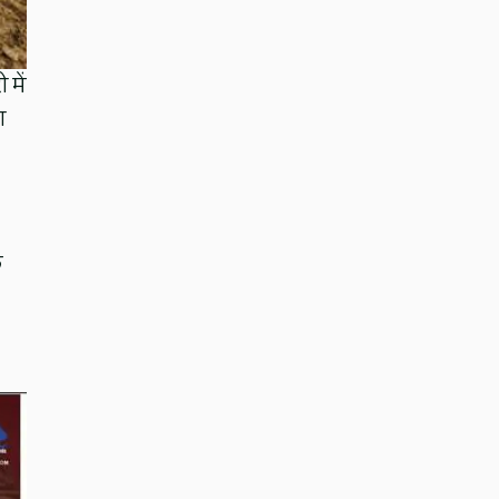
 में
ा
े