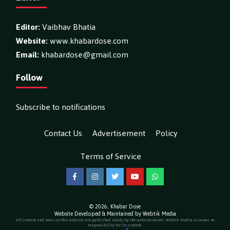
Editor:
Vaibhav Bhatia
Website:
www.khabardose.com
Email:
khabardose@gmail.com
Follow
Subscribe to notifications
Contact Us
Advertisement
Policy
Terms of Service
Facebook
Instagram
Twitter
YouTube
WhatsApp
© 2026,
Khabar Dose
Website Developed & Maintained by Webtik Media
All content and news on this website are published solely by the website owner. Webtik Media assumes no
responsibility for its content.