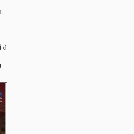
,
 से
ल