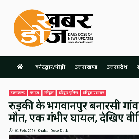
Skip
to
content
कोटद्वार/पौड़ी
उत्तराखण्ड
उत्तरप्रदेश
स
उत्तराखण्ड
क्राइम
हरिद्वार
हरिद्वार पुलिस
हरिद्वार प्रशासन
रुड़की के भगवानपुर बनारसी गांव म
मौत, एक गंभीर घायल, देखिए वी
01 Feb, 2026
Khabar Dose Desk