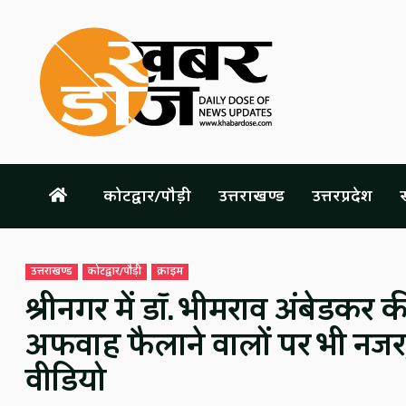
Skip
to
content
कोटद्वार/पौड़ी
उत्तराखण्ड
उत्तरप्रदेश
स
उत्तराखण्ड
कोटद्वार/पौड़ी
क्राइम
श्रीनगर में डॉ. भीमराव अंबेडकर की
अफवाह फैलाने वालों पर भी नजर,
वीडियो