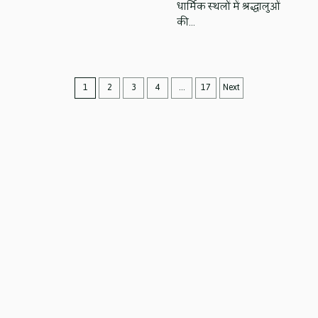
धार्मिक स्थलों में श्रद्धालुओं
की…
Posts
1
2
3
4
…
17
Next
navigation