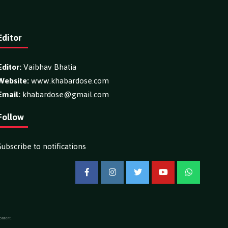
Editor
Editor:
Vaibhav Bhatia
Website:
www.khabardose.com
Email:
khabardose@gmail.com
Follow
Subscribe to notifications
Facebook
Instagram
Twitter
YouTube
WhatsApp
ontent.