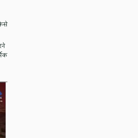
कैसे
रने
्मिक