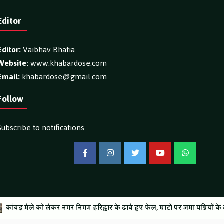
Editor
Editor:
Vaibhav Bhatia
Website:
www.khabardose.com
Email:
khabardose@gmail.com
Follow
Subscribe to notifications
Facebook
Instagram
Twitter
YouTube
WhatsApp
ontent.
 सातवें दिन 37.30 लाख शिवभक्त गंगाजल लेकर हुए रवाना, अब तक 1.80 करोड़ से अधिक 
निगम हरिद्वार के दावे हुए फेल, घाटों पर जमा पन्नियों के ढेर का वीडियो वायरल