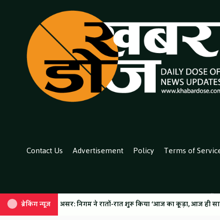
Contact Us
Advertisement
Policy
Terms of Servic
All co
ायरल
िगम ने रातों-रात शुरू किया ‘आज का कूड़ा, आज ही साफ’ अभियान, घाटों पर चल
ब्रेकिंग न्यूज़
ब्रेकिंग न्यूज़
कांवड़ मेले को लेकर नगर निगम हरिद्वार के दावे हुए फेल, घाटों पर जमा