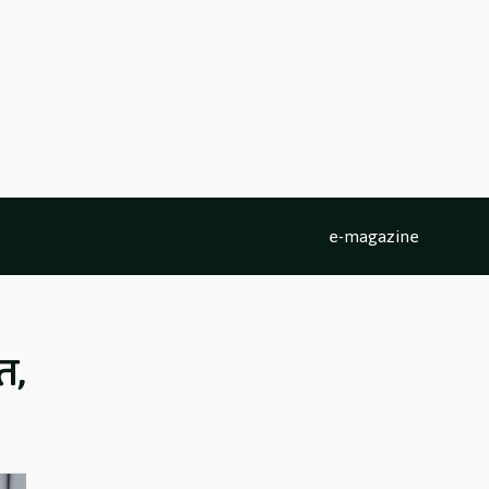
e-magazine
त,