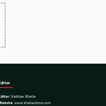
Editor
Editor:
Vaibhav Bhatia
Website:
www.khabardose.com