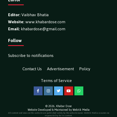
Editor:
Vaibhav Bhatia
Website:
www.khabardose.com
Email:
khabardose@gmail.com
Follow
Subscribe to notifications
Contact Us
Advertisement
Policy
Terms of Service
Facebook
Instagram
Twitter
YouTube
WhatsApp
© 2026,
Khabar Dose
Website Developed & Maintained by Webtik Media
All content and news on this website are published solely by the website owner. Webtik Media assumes no
responsibility for its content.