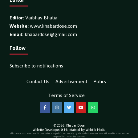
Editor:
Vaibhav Bhatia
Website:
www.khabardose.com
Email:
khabardose@gmail.com
Follow
Subscribe to notifications
Contact Us
Advertisement
Policy
Terms of Service
Facebook
Instagram
Twitter
YouTube
WhatsApp
© 2026,
Khabar Dose
Website Developed & Maintained by Webtik Media
All content and news on this website are published solely by the website owner. Webtik Media assumes no
responsibility for its content.