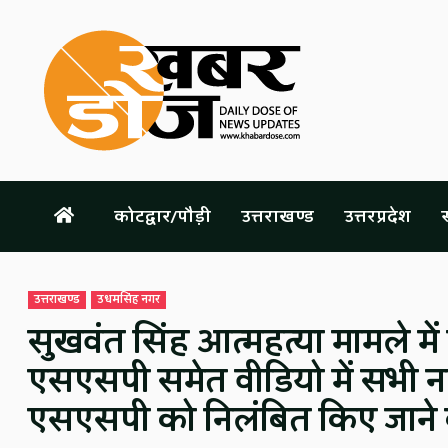
Skip
to
content
कोटद्वार/पौड़ी
उत्तराखण्ड
उत्तरप्रदेश
स
उत्तराखण्ड
उधमसिंह नगर
सुखवंत सिंह आत्महत्या मामले मे
एसएसपी समेत वीडियो में सभी नाम
एसएसपी को निलंबित किए जाने 