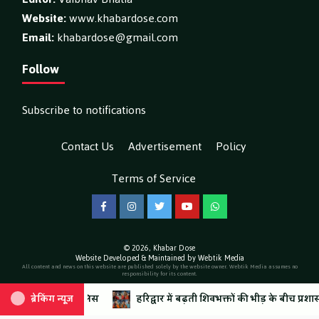
Website:
www.khabardose.com
Email:
khabardose@gmail.com
Follow
Subscribe to notifications
Contact Us
Advertisement
Policy
Terms of Service
Facebook
Instagram
Twitter
YouTube
WhatsApp
© 2026,
Khabar Dose
Website Developed & Maintained by Webtik Media
All content and news on this website are published solely by the website owner. Webtik Media assumes no
responsibility for its content.
टी पुलिस
ियों को लगाई फटकार
ब्रेकिंग न्यूज़
ब्रेकिंग न्यूज़
हरिद्वार में बढ़ती शिवभक्तों की भीड़ के बीच प्रशासन की व्यवस्
कोटद्वार के सीएससी केंद्रों पर प्रशासन की बड़ी कार्र