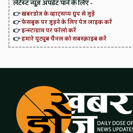
लेटेस्ट न्यूज़ अपडेट पाने के लिए -
👉
खबरडोज के व्हाट्सप्प ग्रुप से जुड़ें
👉
फेसबुक पर जुड़ने के लिए पेज लाइक करें
👉
इन्स्टाग्राम पर फॉलो करें
👉
हमारे यूट्यूब चैनल को सबस्क्राइब करें