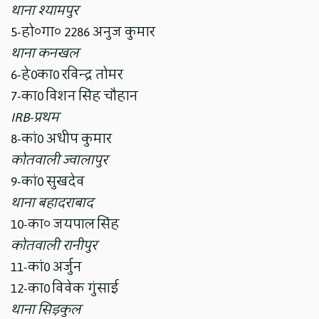
थाना श्यामपुर
5-हो०गा० 2286 अनुज कुमार
थाना कनखल
6-हे0का0 रविन्द्र तोमर
7-का0 विशन सिंह चौहान
IRB-प्रथम
8-कां0 अधीप कुमार
कोतवाली ज्वालापुर
9-कां0 सुखदेव
थाना बहादराबाद
10-का० जयपाल सिंह
कोतवाली रानीपुर
11-कां0 अर्जुन
12-का0 विवेक गुंसाई
थाना सिड़कुल