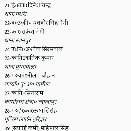
21-हे0कां0 दिनेश चन्द्र
थाना पथरी
22-व०उ०नि० यशवीर सिंह नेगी
23-का0 राकेश नेगी
थाना खानपुर
24-उ0नि0 अशोक सिरसवाल
25-कानि0ऋतिक कुमार
थाना बुग्गावाला
26-म०कां0नीलम चौहान
कार्या० पु०अ० ग्रामीण
27-कानि०सियाराम
कार्यालय क्षेत्रा० ज्वालापुर
28-म०हे0का0ऊषा सिरोहा
पुलिस लाईन हरिद्वार
39-(सफाई कर्मी) महिपाल सिंह