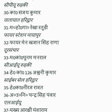
सीपीयू रुड़की
30-का0 संजय कुमार
यातायात हरिद्वार
31-म०हो0गा० रेखा रतूड़ी
फायर स्टेशन मायापुर
32-फायर मेन खजान सिंह राणा
दूरसंचार
33-म0कां0पूनम मनराल
सीआईयू रुड़की
34-हे0 कां0 126 अश्वनी कुमार
साईबर सेल हरिद्वार
35-हे0का0नीरज रावत
36-अ०उ०नि० चन्द्र सिंह पंवार
एलआईयू
37-मुख्य आरक्षी मंशाराम