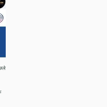
छले
क