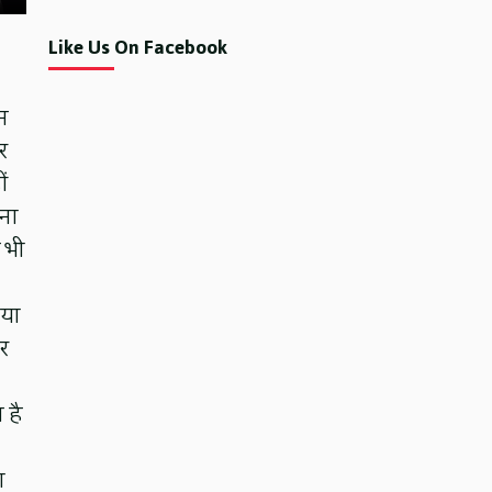
Like Us On Facebook
न
र
ं
ना
 भी
 या
कर
 है
ा