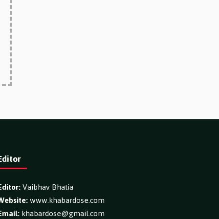
Editor
Editor:
Vaibhav Bhatia
Website:
www.khabardose.com
Email:
khabardose@gmail.com