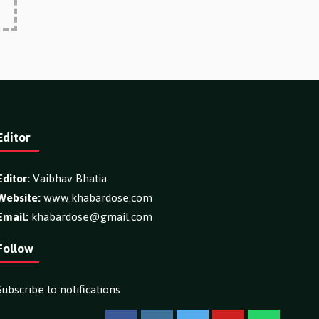
Editor
Editor:
Vaibhav Bhatia
Website:
www.khabardose.com
Email:
khabardose@gmail.com
Follow
Subscribe to notifications