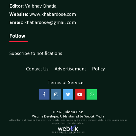
Editor:
Vaibhav Bhatia
Website:
www.khabardose.com
Email:
khabardose@gmail.com
Follow
Subscribe to notifications
Contact Us
Advertisement
Policy
Terms of Service
Facebook
Instagram
Twitter
YouTube
WhatsApp
© 2026,
Khabar Dose
Website Developed & Maintained by Webtik Media
All content and news on this website are published solely by the website owner. Webtik Media assumes no
responsibility for its content.