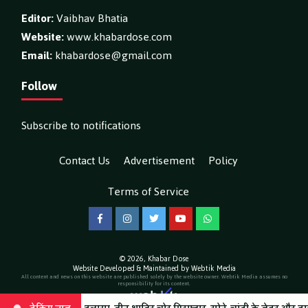
Editor:
Vaibhav Bhatia
Website:
www.khabardose.com
Email:
khabardose@gmail.com
Follow
Subscribe to notifications
Contact Us
Advertisement
Policy
Terms of Service
Facebook
Instagram
Twitter
YouTube
WhatsApp
© 2026,
Khabar Dose
Website Developed & Maintained by Webtik Media
All content and news on this website are published solely by the website owner. Webtik Media assumes no
responsibility for its content.