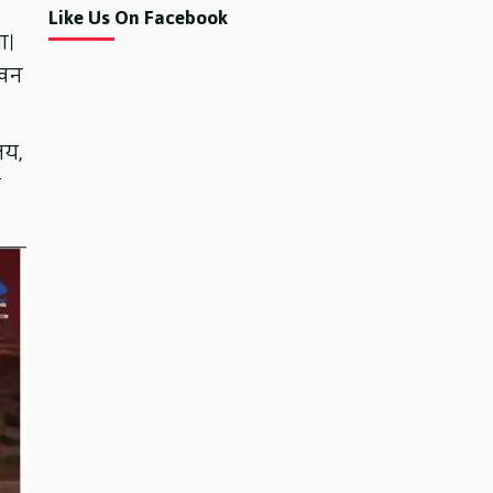
Like Us On Facebook
आ।
ीवन
लय,
ि