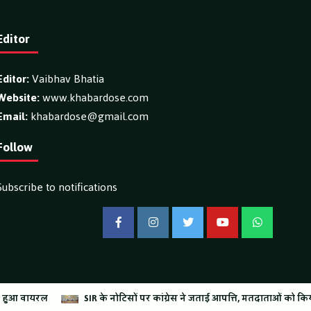
Editor
Editor:
Vaibhav Bhatia
Website:
www.khabardose.com
Email:
khabardose@gmail.com
Follow
Subscribe to notifications
Facebook
Instagram
Twitter
YouTube
WhatsApp
ontent.
िसों पर कांग्रेस ने जताई आपत्ति, मतदाताओं को किया जा रहा परेशान: बोले राष्ट्रीय प्
टद्वार पुलिस ने घर में चोरी का किया खुलासा, तीन शातिर चोर गिरफ्तार, सोने-चांदी क