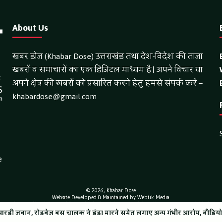
About Us
खबर डोज (Khabar Dose) उत्तराखंड तथा देश-विदेश की ताजा
खबरों व समाचारों का एक डिजिटल माध्यम है। अपने विचार या
अपने क्षेत्र की खबरों को प्रसारित करने हेतु हमसे संपर्क करें –
khabardose@gmail.com
e
© 2026,
Khabar Dose
Website Developed & Maintained by Webtik Media
ntent and news on this website are published solely by the website owner. Webtik Media assumes no responsibility for its c
 ने डंडा मारने समेत लगाए अन्य गंभीर आरोप, वीडियो हुआ वायरल
्ति, मतदाताओं को किया जा रहा परेशान: बोले राष्ट्रीय प्रवक्ता आलोक शर्मा
SIR के नोट
को