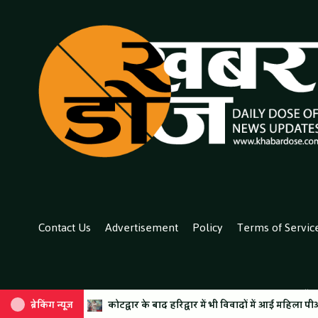
Contact Us
Advertisement
Policy
Terms of Servic
All co
अन्य गंभीर आरोप, वीडियो हुआ वायरल
्वार के बाद हरिद्वार में भी विवादों में आई महिला पीआरडी जवान, रोडवेज बस चालक
ब्रेकिंग न्यूज़
ब्रेकिंग न्यूज़
SIR के नोटिसों पर कांग्रेस ने जताई आपत