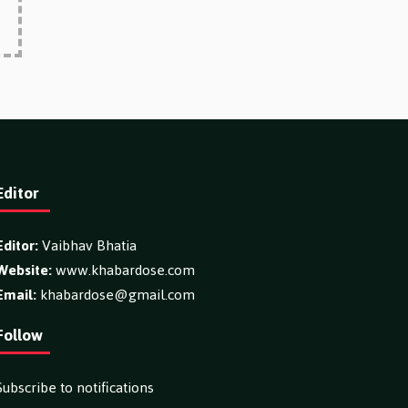
Editor
Editor:
Vaibhav Bhatia
Website:
www.khabardose.com
Email:
khabardose@gmail.com
Follow
Subscribe to notifications