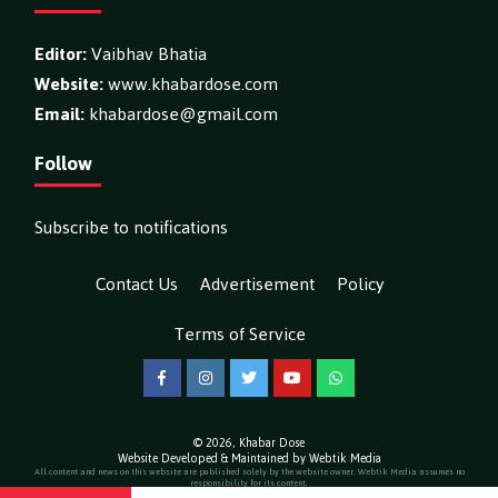
Editor:
Vaibhav Bhatia
Website:
www.khabardose.com
Email:
khabardose@gmail.com
Follow
Subscribe to notifications
Contact Us
Advertisement
Policy
Terms of Service
Facebook
Instagram
Twitter
YouTube
WhatsApp
© 2026,
Khabar Dose
Website Developed & Maintained by Webtik Media
All content and news on this website are published solely by the website owner. Webtik Media assumes no
responsibility for its content.