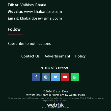
Editor:
Vaibhav Bhatia
Website:
www.khabardose.com
Email:
khabardose@gmail.com
Follow
Subscribe to notifications
Contact Us
Advertisement
Policy
Terms of Service
Facebook
Instagram
Twitter
YouTube
WhatsApp
© 2026,
Khabar Dose
Website Developed & Maintained by Webtik Media
All content and news on this website are published solely by the website owner. Webtik Media assumes no
responsibility for its content.